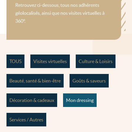
Retrouvez ci-dessous, tous nos adhérents
géolocalisés, ainsi que nos visites virtuelles à
360°.
TOUS
Visites virtuelles
Culture & Loisirs
Beauté, santé & bien-être
Goûts & saveurs
Décoration & cadeaux
Mon dressing
Services / Autres