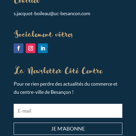
Courriel
s.ja
cquot-bo
ileau@uc-bes
ancon.c
om
Socialement vôtres
La Newsletter Côté Centre
Pour ne rien perdre des actualités du commerce et
du centre-ville de Besançon !
JE M'ABONNE