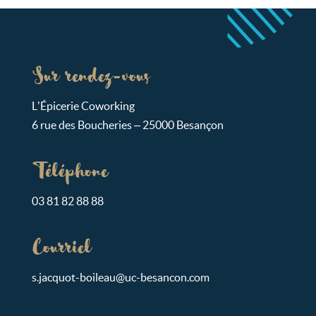
Sur rendez-vous
L’Épicerie Coworking
6 rue des Boucheries – 25000 Besançon
Téléphone
03 81 82 88 88
Courriel
s.ja
cquot-bo
ileau@uc-bes
ancon.c
om