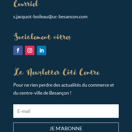
Courriel
s.ja
cquot-bo
ileau@uc-bes
ancon.c
om
Socialement vôtres
La Newsletter Côté Centre
Pour ne rien perdre des actualités du commerce et
du centre-ville de Besançon !
JE M'ABONNE