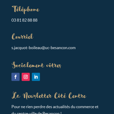
Téléphone
03 81 82 88 88
Courriel
s.ja
cquot-bo
ileau@uc-bes
ancon.c
om
Socialement vôtres
La Newsletter Côté Centre
Pour ne rien perdre des actualités du commerce et
du centre-ville de Besançon !