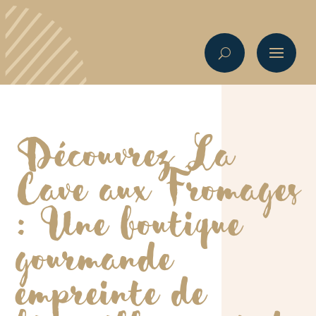
Découvrez La
Cave aux Fromages
: Une boutique
gourmande
empreinte de